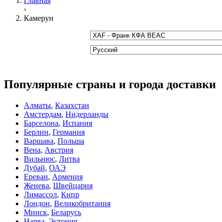
Главная
›
Камерун
Популярные страны и города доставки
Алматы
,
Казахстан
Амстердам
,
Нидерланды
Барселона
,
Испания
Берлин
,
Германия
Варшава
,
Польша
Вена
,
Австрия
Вильнюс
,
Литва
Дубай
,
ОАЭ
Ереван
,
Армения
Женева
,
Швейцария
Лимассол
,
Кипр
Лондон
,
Великобритания
Минск
,
Беларусь
Нарва
,
Эстония