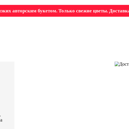
зких авторским букетом. Только свежие цветы. Доставка
.
уа