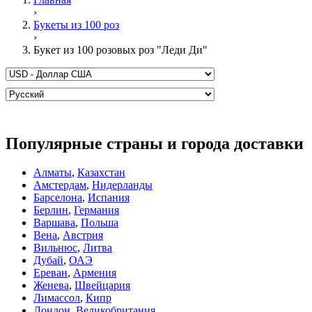
›
Букеты из 100 роз
›
Букет из 100 розовых роз "Леди Ди"
Популярные страны и города доставки
Алматы
,
Казахстан
Амстердам
,
Нидерланды
Барселона
,
Испания
Берлин
,
Германия
Варшава
,
Польша
Вена
,
Австрия
Вильнюс
,
Литва
Дубай
,
ОАЭ
Ереван
,
Армения
Женева
,
Швейцария
Лимассол
,
Кипр
Лондон
,
Великобритания