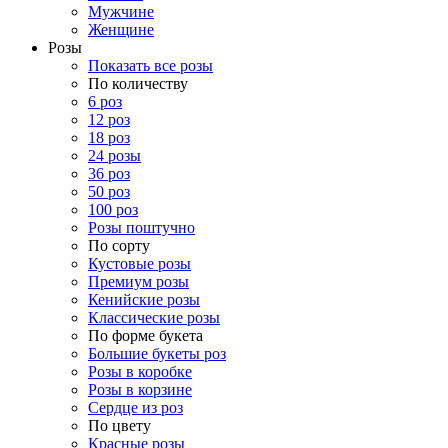
Мужчине
Женщине
Розы
Показать все розы
По количеству
6 роз
12 роз
18 роз
24 розы
36 роз
50 роз
100 роз
Розы поштучно
По сорту
Кустовые розы
Премиум розы
Кенийские розы
Классические розы
По форме букета
Большие букеты роз
Розы в коробке
Розы в корзине
Сердце из роз
По цвету
Красные розы