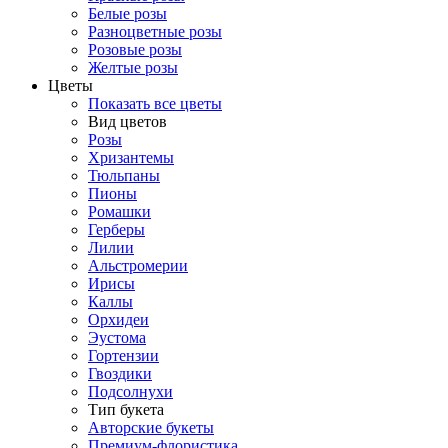
Белые розы
Разноцветные розы
Розовые розы
Желтые розы
Цветы
Показать все цветы
Вид цветов
Розы
Хризантемы
Тюльпаны
Пионы
Ромашки
Герберы
Лилии
Альстромерии
Ирисы
Каллы
Орхидеи
Эустома
Гортензии
Гвоздики
Подсолнухи
Тип букета
Авторские букеты
Премиум-флористика