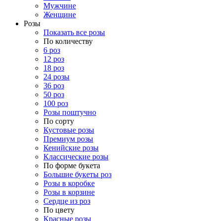
Мужчине
Женщине
Розы
Показать все розы
По количеству
6 роз
12 роз
18 роз
24 розы
36 роз
50 роз
100 роз
Розы поштучно
По сорту
Кустовые розы
Премиум розы
Кенийские розы
Классические розы
По форме букета
Большие букеты роз
Розы в коробке
Розы в корзине
Сердце из роз
По цвету
Красные розы