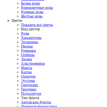
Белые розы
Разноцветные розы
Розовые розы
Желтые розы
Цветы
Показать все цветы
Вид цветов
Розы
Хризантемы
Тюльпаны
Пионы
Ромашки
Герберы
Лилии
Альстромерии
Ирисы
Каллы
Орхидеи
Эустома
Гортензии
Гвоздики
Подсолнухи
Тип букета
Авторские букеты
Премиум-флористика