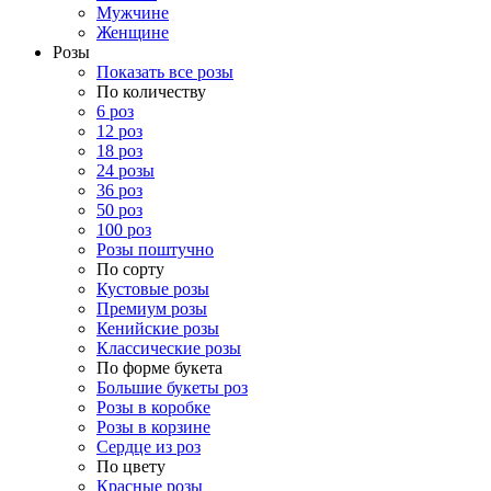
Мужчине
Женщине
Розы
Показать все розы
По количеству
6 роз
12 роз
18 роз
24 розы
36 роз
50 роз
100 роз
Розы поштучно
По сорту
Кустовые розы
Премиум розы
Кенийские розы
Классические розы
По форме букета
Большие букеты роз
Розы в коробке
Розы в корзине
Сердце из роз
По цвету
Красные розы