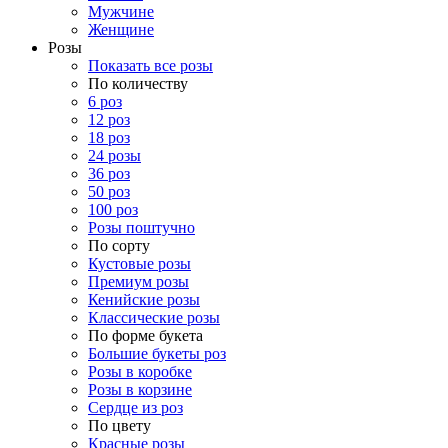
Мужчине
Женщине
Розы
Показать все розы
По количеству
6 роз
12 роз
18 роз
24 розы
36 роз
50 роз
100 роз
Розы поштучно
По сорту
Кустовые розы
Премиум розы
Кенийские розы
Классические розы
По форме букета
Большие букеты роз
Розы в коробке
Розы в корзине
Сердце из роз
По цвету
Красные розы