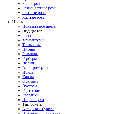
Белые розы
Разноцветные розы
Розовые розы
Желтые розы
Цветы
Показать все цветы
Вид цветов
Розы
Хризантемы
Тюльпаны
Пионы
Ромашки
Герберы
Лилии
Альстромерии
Ирисы
Каллы
Орхидеи
Эустома
Гортензии
Гвоздики
Подсолнухи
Тип букета
Авторские букеты
Премиум-флористика