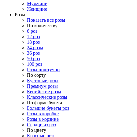
Мужчине
Женщине
Розы
Показать все розы
По количеству
6 роз
12 роз
18 роз
24 розы
36 роз
50 роз
100 роз
Розы поштучно
По сорту
Кустовые розы
Премиум розы
Кенийские розы
Классические розы
По форме букета
Большие букеты роз
Розы в коробке
Розы в корзине
Сердце из роз
По цвету
Красные розы