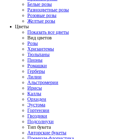
Белые розы
Разноцветные розы
Розовые розы
Желтые розы
Цветы
Показать все цветы
Вид цветов
Розы
Хризантемы
Тюльпаны
Пионы
Ромашки
Герберы
Лилии
Альстромерии
Ирисы
Каллы
Орхидеи
Эустома
Гортензии
Гвоздики
Подсолнухи
Тип букета
Авторские букеты
Премиум-флористика