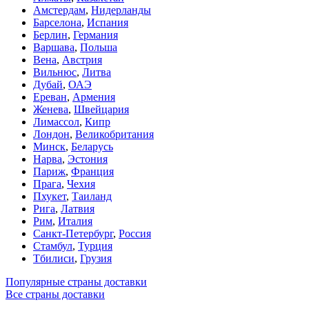
Амстердам
,
Нидерланды
Барселона
,
Испания
Берлин
,
Германия
Варшава
,
Польша
Вена
,
Австрия
Вильнюс
,
Литва
Дубай
,
ОАЭ
Ереван
,
Армения
Женева
,
Швейцария
Лимассол
,
Кипр
Лондон
,
Великобритания
Минск
,
Беларусь
Нарва
,
Эстония
Париж
,
Франция
Прага
,
Чехия
Пхукет
,
Таиланд
Рига
,
Латвия
Рим
,
Италия
Санкт-Петербург
,
Россия
Стамбул
,
Турция
Тбилиси
,
Грузия
Популярные страны доставки
Все страны доставки