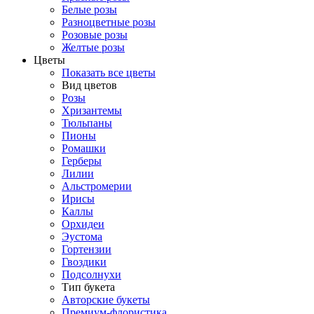
Белые розы
Разноцветные розы
Розовые розы
Желтые розы
Цветы
Показать все цветы
Вид цветов
Розы
Хризантемы
Тюльпаны
Пионы
Ромашки
Герберы
Лилии
Альстромерии
Ирисы
Каллы
Орхидеи
Эустома
Гортензии
Гвоздики
Подсолнухи
Тип букета
Авторские букеты
Премиум-флористика