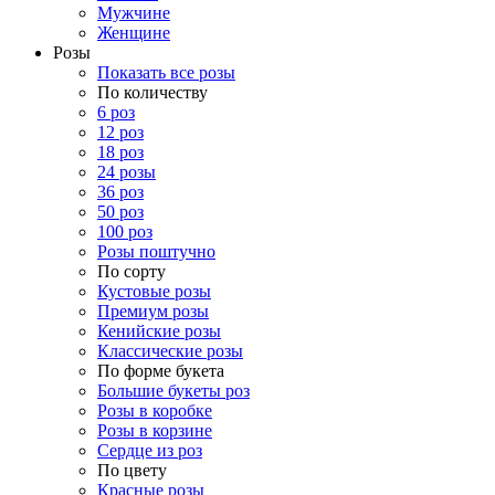
Мужчине
Женщине
Розы
Показать все розы
По количеству
6 роз
12 роз
18 роз
24 розы
36 роз
50 роз
100 роз
Розы поштучно
По сорту
Кустовые розы
Премиум розы
Кенийские розы
Классические розы
По форме букета
Большие букеты роз
Розы в коробке
Розы в корзине
Сердце из роз
По цвету
Красные розы