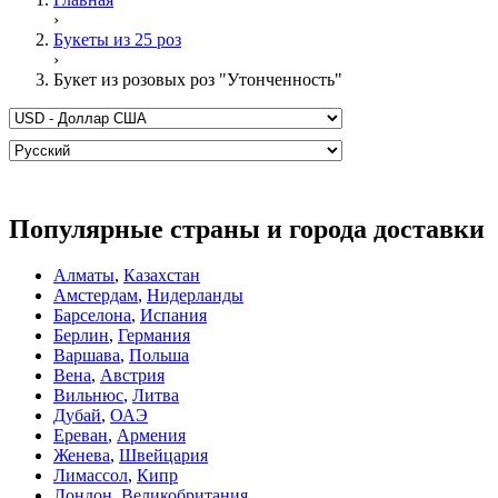
›
Букеты из 25 роз
›
Букет из розовых роз "Утонченность"
Популярные страны и города доставки
Алматы
,
Казахстан
Амстердам
,
Нидерланды
Барселона
,
Испания
Берлин
,
Германия
Варшава
,
Польша
Вена
,
Австрия
Вильнюс
,
Литва
Дубай
,
ОАЭ
Ереван
,
Армения
Женева
,
Швейцария
Лимассол
,
Кипр
Лондон
,
Великобритания