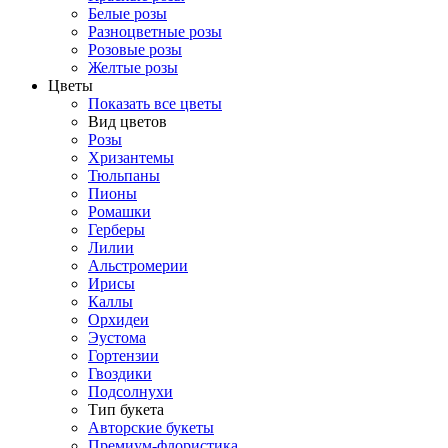
Белые розы
Разноцветные розы
Розовые розы
Желтые розы
Цветы
Показать все цветы
Вид цветов
Розы
Хризантемы
Тюльпаны
Пионы
Ромашки
Герберы
Лилии
Альстромерии
Ирисы
Каллы
Орхидеи
Эустома
Гортензии
Гвоздики
Подсолнухи
Тип букета
Авторские букеты
Премиум-флористика