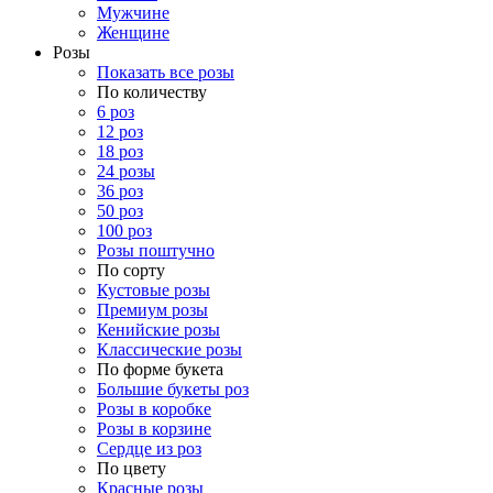
Мужчине
Женщине
Розы
Показать все розы
По количеству
6 роз
12 роз
18 роз
24 розы
36 роз
50 роз
100 роз
Розы поштучно
По сорту
Кустовые розы
Премиум розы
Кенийские розы
Классические розы
По форме букета
Большие букеты роз
Розы в коробке
Розы в корзине
Сердце из роз
По цвету
Красные розы