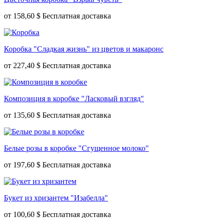
от
158,60 $
Коробка "Сладкая жизнь" из цветов и макаронс
от
227,40 $
Композиция в коробке "Ласковый взгляд"
от
135,60 $
Белые розы в коробке "Сгущенное молоко"
от
197,60 $
Букет из хризантем "Изабелла"
от
100,60 $