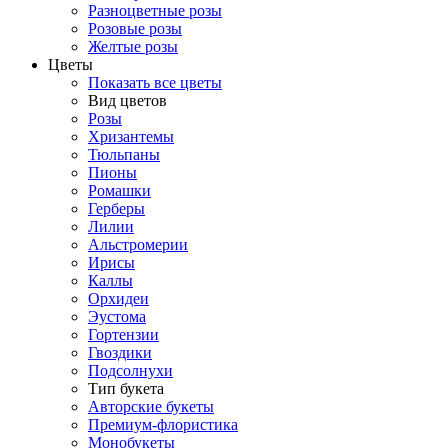
Разноцветные розы
Розовые розы
Желтые розы
Цветы
Показать все цветы
Вид цветов
Розы
Хризантемы
Тюльпаны
Пионы
Ромашки
Герберы
Лилии
Альстромерии
Ирисы
Каллы
Орхидеи
Эустома
Гортензии
Гвоздики
Подсолнухи
Тип букета
Авторские букеты
Премиум-флористика
Монобукеты