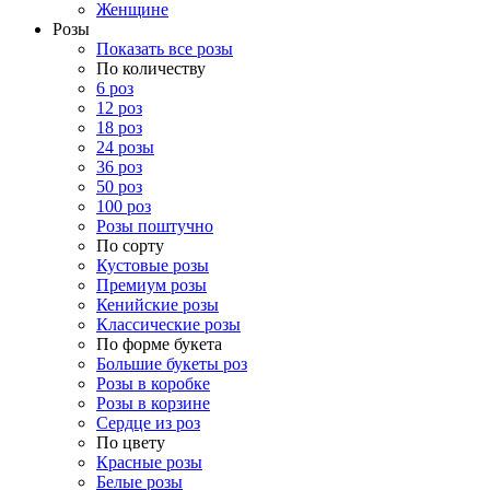
Женщине
Розы
Показать все розы
По количеству
6 роз
12 роз
18 роз
24 розы
36 роз
50 роз
100 роз
Розы поштучно
По сорту
Кустовые розы
Премиум розы
Кенийские розы
Классические розы
По форме букета
Большие букеты роз
Розы в коробке
Розы в корзине
Сердце из роз
По цвету
Красные розы
Белые розы