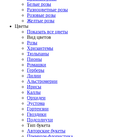
Белые розы
Разноцветные розы
Розовые розы
Желтые розы
Цветы
Показать все цветы
Вид цветов
Розы
Хризантемы
Тюльпаны
Пионы
Ромашки
Герберы
Лилии
Альстромерии
Ирисы
Каллы
Орхидеи
Эустома
Гортензии
Гвоздики
Подсолнухи
Тип букета
Авторские букеты
Премиум-флористика