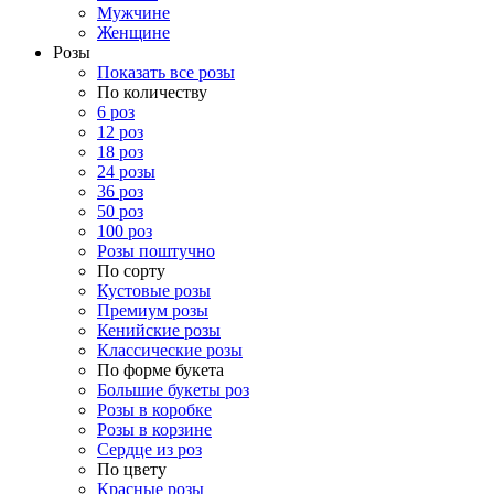
Мужчине
Женщине
Розы
Показать все розы
По количеству
6 роз
12 роз
18 роз
24 розы
36 роз
50 роз
100 роз
Розы поштучно
По сорту
Кустовые розы
Премиум розы
Кенийские розы
Классические розы
По форме букета
Большие букеты роз
Розы в коробке
Розы в корзине
Сердце из роз
По цвету
Красные розы