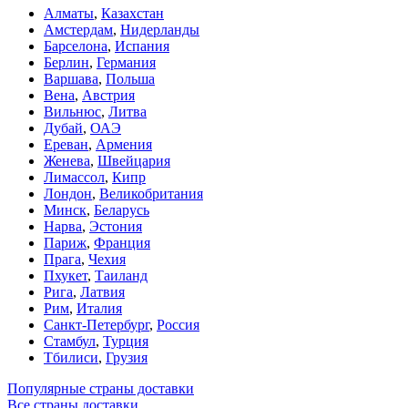
Алматы
,
Казахстан
Амстердам
,
Нидерланды
Барселона
,
Испания
Берлин
,
Германия
Варшава
,
Польша
Вена
,
Австрия
Вильнюс
,
Литва
Дубай
,
ОАЭ
Ереван
,
Армения
Женева
,
Швейцария
Лимассол
,
Кипр
Лондон
,
Великобритания
Минск
,
Беларусь
Нарва
,
Эстония
Париж
,
Франция
Прага
,
Чехия
Пхукет
,
Таиланд
Рига
,
Латвия
Рим
,
Италия
Санкт-Петербург
,
Россия
Стамбул
,
Турция
Тбилиси
,
Грузия
Популярные страны доставки
Все страны доставки