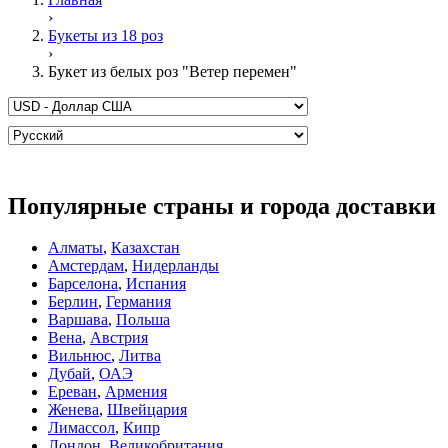
›
Букеты из 18 роз
›
Букет из белых роз "Ветер перемен"
Популярные страны и города доставки
Алматы
,
Казахстан
Амстердам
,
Нидерланды
Барселона
,
Испания
Берлин
,
Германия
Варшава
,
Польша
Вена
,
Австрия
Вильнюс
,
Литва
Дубай
,
ОАЭ
Ереван
,
Армения
Женева
,
Швейцария
Лимассол
,
Кипр
Лондон
,
Великобритания