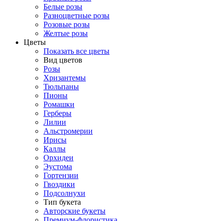
Белые розы
Разноцветные розы
Розовые розы
Желтые розы
Цветы
Показать все цветы
Вид цветов
Розы
Хризантемы
Тюльпаны
Пионы
Ромашки
Герберы
Лилии
Альстромерии
Ирисы
Каллы
Орхидеи
Эустома
Гортензии
Гвоздики
Подсолнухи
Тип букета
Авторские букеты
Премиум-флористика