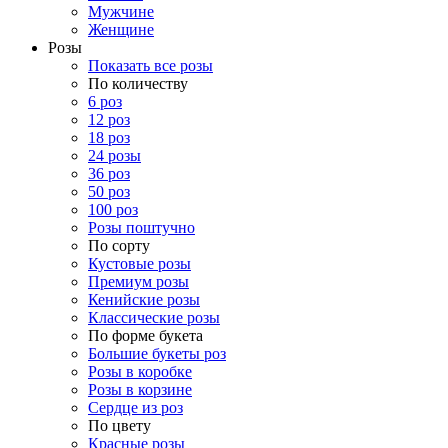
Мужчине
Женщине
Розы
Показать все розы
По количеству
6 роз
12 роз
18 роз
24 розы
36 роз
50 роз
100 роз
Розы поштучно
По сорту
Кустовые розы
Премиум розы
Кенийские розы
Классические розы
По форме букета
Большие букеты роз
Розы в коробке
Розы в корзине
Сердце из роз
По цвету
Красные розы