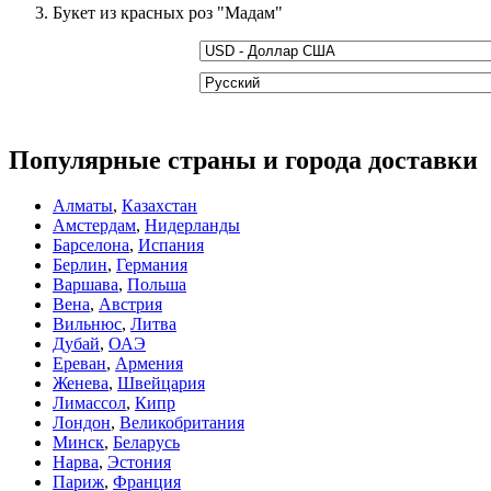
Букет из красных роз "Мадам"
Популярные страны и города доставки
Алматы
,
Казахстан
Амстердам
,
Нидерланды
Барселона
,
Испания
Берлин
,
Германия
Варшава
,
Польша
Вена
,
Австрия
Вильнюс
,
Литва
Дубай
,
ОАЭ
Ереван
,
Армения
Женева
,
Швейцария
Лимассол
,
Кипр
Лондон
,
Великобритания
Минск
,
Беларусь
Нарва
,
Эстония
Париж
,
Франция