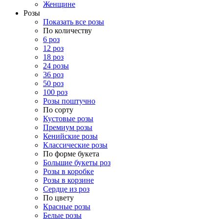
Женщине
Розы
Показать все розы
По количеству
6 роз
12 роз
18 роз
24 розы
36 роз
50 роз
100 роз
Розы поштучно
По сорту
Кустовые розы
Премиум розы
Кенийские розы
Классические розы
По форме букета
Большие букеты роз
Розы в коробке
Розы в корзине
Сердце из роз
По цвету
Красные розы
Белые розы