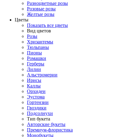
Разноцветные розы
Розовые розы
Желтые розы
Цветы
Показать все цветы
Вид цветов
Розы
Хризантемы
Тюльпаны
Пионы
Ромашки
Герберы
Лилии
Альстромерии
Ирисы
Каллы
Орхидеи
Эустома
Гортензии
Гвоздики
Подсолнухи
Тип букета
Авторские букеты
Премиум-флористика
Монобукеты