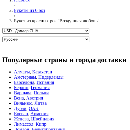
›
Букеты из 6 роз
›
Букет из красных роз "Воздушная любовь"
Популярные страны и города доставки
Алматы
,
Казахстан
Амстердам
,
Нидерланды
Барселона
,
Испания
Берлин
,
Германия
Варшава
,
Польша
Вена
,
Австрия
Вильнюс
,
Литва
Дубай
,
ОАЭ
Ереван
,
Армения
Женева
,
Швейцария
Лимассол
,
Кипр
Лондон
,
Великобритания