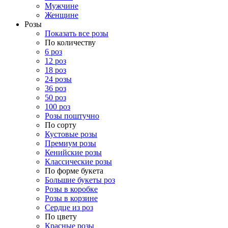
Мужчине
Женщине
Розы
Показать все розы
По количеству
6 роз
12 роз
18 роз
24 розы
36 роз
50 роз
100 роз
Розы поштучно
По сорту
Кустовые розы
Премиум розы
Кенийские розы
Классические розы
По форме букета
Большие букеты роз
Розы в коробке
Розы в корзине
Сердце из роз
По цвету
Красные розы