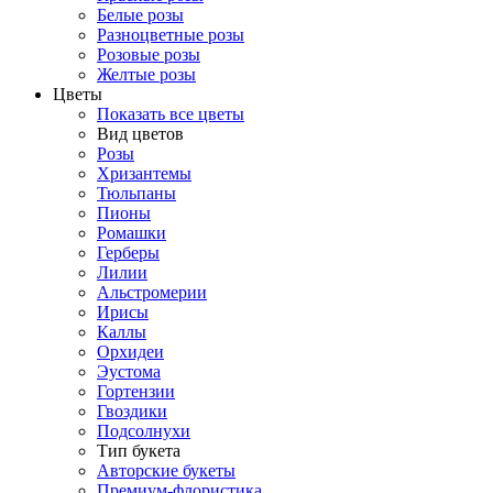
Белые розы
Разноцветные розы
Розовые розы
Желтые розы
Цветы
Показать все цветы
Вид цветов
Розы
Хризантемы
Тюльпаны
Пионы
Ромашки
Герберы
Лилии
Альстромерии
Ирисы
Каллы
Орхидеи
Эустома
Гортензии
Гвоздики
Подсолнухи
Тип букета
Авторские букеты
Премиум-флористика