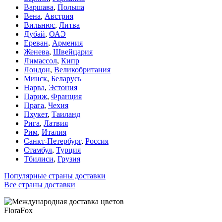
Варшава
,
Польша
Вена
,
Австрия
Вильнюс
,
Литва
Дубай
,
ОАЭ
Ереван
,
Армения
Женева
,
Швейцария
Лимассол
,
Кипр
Лондон
,
Великобритания
Минск
,
Беларусь
Нарва
,
Эстония
Париж
,
Франция
Прага
,
Чехия
Пхукет
,
Таиланд
Рига
,
Латвия
Рим
,
Италия
Санкт-Петербург
,
Россия
Стамбул
,
Турция
Тбилиси
,
Грузия
Популярные страны доставки
Все страны доставки
FloraFox