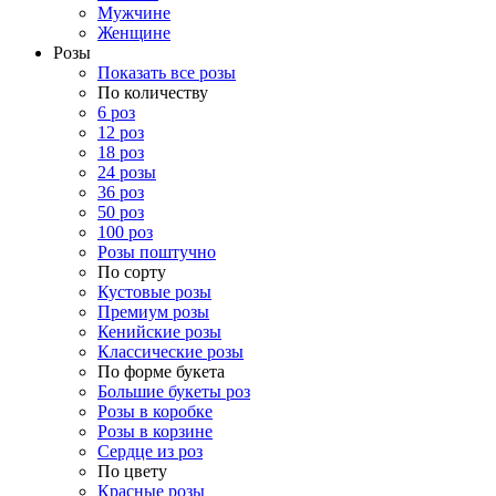
Мужчине
Женщине
Розы
Показать все розы
По количеству
6 роз
12 роз
18 роз
24 розы
36 роз
50 роз
100 роз
Розы поштучно
По сорту
Кустовые розы
Премиум розы
Кенийские розы
Классические розы
По форме букета
Большие букеты роз
Розы в коробке
Розы в корзине
Сердце из роз
По цвету
Красные розы