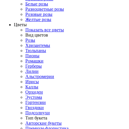
Белые розы
Разноцветные розы
Розовые розы
Желтые розы
Цветы
Показать все цветы
Вид цветов
Розы
Хризантемы
Тюльпаны
Пионы
Ромашки
Герберы
Лилии
Альстромерии
Ирисы
Каллы
Орхидеи
Эустома
Гортензии
Гвоздики
Подсолнухи
Тип букета
Авторские букеты
Премиум-флористика