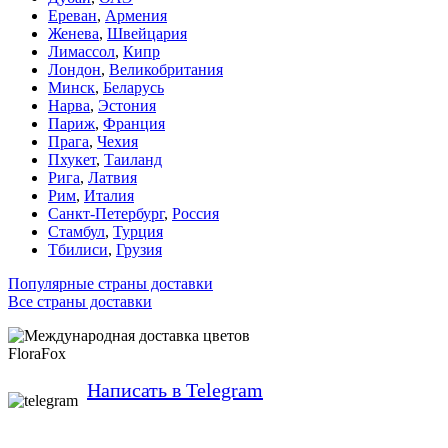
Ереван
,
Армения
Женева
,
Швейцария
Лимассол
,
Кипр
Лондон
,
Великобритания
Минск
,
Беларусь
Нарва
,
Эстония
Париж
,
Франция
Прага
,
Чехия
Пхукет
,
Таиланд
Рига
,
Латвия
Рим
,
Италия
Санкт-Петербург
,
Россия
Стамбул
,
Турция
Тбилиси
,
Грузия
Популярные страны доставки
Все страны доставки
FloraFox
Написать в Telegram