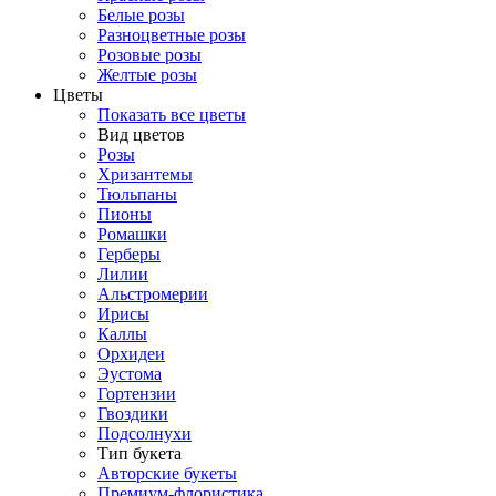
Белые розы
Разноцветные розы
Розовые розы
Желтые розы
Цветы
Показать все цветы
Вид цветов
Розы
Хризантемы
Тюльпаны
Пионы
Ромашки
Герберы
Лилии
Альстромерии
Ирисы
Каллы
Орхидеи
Эустома
Гортензии
Гвоздики
Подсолнухи
Тип букета
Авторские букеты
Премиум-флористика