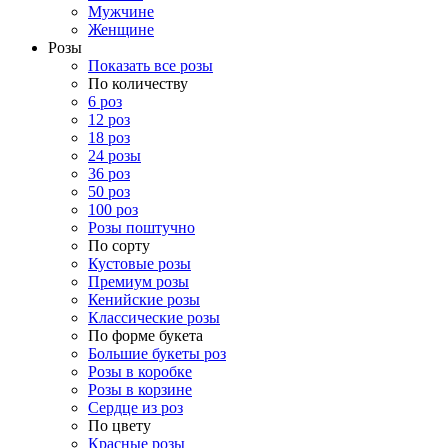
Мужчине
Женщине
Розы
Показать все розы
По количеству
6 роз
12 роз
18 роз
24 розы
36 роз
50 роз
100 роз
Розы поштучно
По сорту
Кустовые розы
Премиум розы
Кенийские розы
Классические розы
По форме букета
Большие букеты роз
Розы в коробке
Розы в корзине
Сердце из роз
По цвету
Красные розы