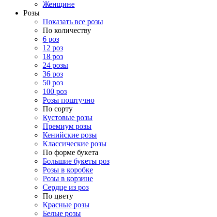
Женщине
Розы
Показать все розы
По количеству
6 роз
12 роз
18 роз
24 розы
36 роз
50 роз
100 роз
Розы поштучно
По сорту
Кустовые розы
Премиум розы
Кенийские розы
Классические розы
По форме букета
Большие букеты роз
Розы в коробке
Розы в корзине
Сердце из роз
По цвету
Красные розы
Белые розы