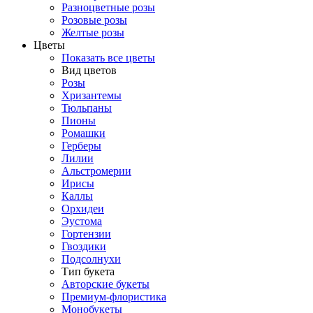
Разноцветные розы
Розовые розы
Желтые розы
Цветы
Показать все цветы
Вид цветов
Розы
Хризантемы
Тюльпаны
Пионы
Ромашки
Герберы
Лилии
Альстромерии
Ирисы
Каллы
Орхидеи
Эустома
Гортензии
Гвоздики
Подсолнухи
Тип букета
Авторские букеты
Премиум-флористика
Монобукеты