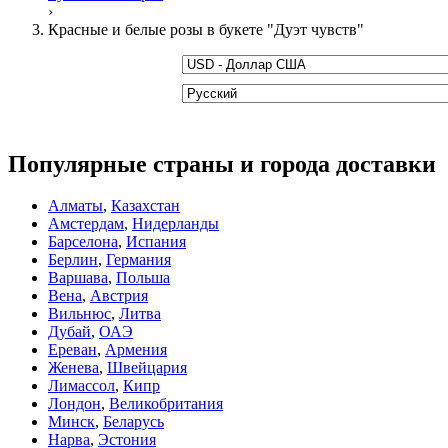
›
Красные и белые розы в букете "Дуэт чувств"
Популярные страны и города доставки
Алматы
,
Казахстан
Амстердам
,
Нидерланды
Барселона
,
Испания
Берлин
,
Германия
Варшава
,
Польша
Вена
,
Австрия
Вильнюс
,
Литва
Дубай
,
ОАЭ
Ереван
,
Армения
Женева
,
Швейцария
Лимассол
,
Кипр
Лондон
,
Великобритания
Минск
,
Беларусь
Нарва
,
Эстония