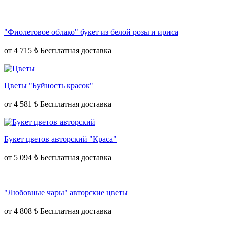
"Фиолетовое облако" букет из белой розы и ириса
от
4 715 ₺
Цветы "Буйность красок"
от
4 581 ₺
Букет цветов авторский "Краса"
от
5 094 ₺
"Любовные чары" авторские цветы
от
4 808 ₺