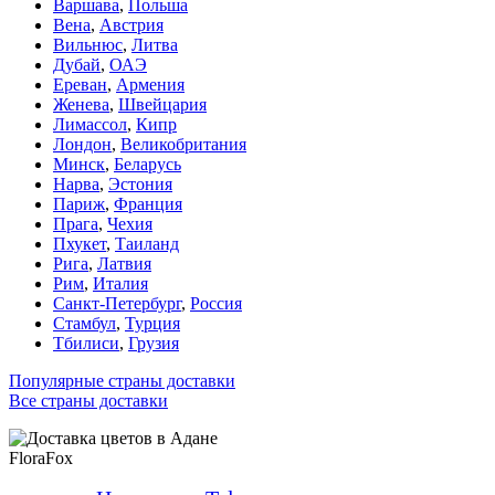
Варшава
,
Польша
Вена
,
Австрия
Вильнюс
,
Литва
Дубай
,
ОАЭ
Ереван
,
Армения
Женева
,
Швейцария
Лимассол
,
Кипр
Лондон
,
Великобритания
Минск
,
Беларусь
Нарва
,
Эстония
Париж
,
Франция
Прага
,
Чехия
Пхукет
,
Таиланд
Рига
,
Латвия
Рим
,
Италия
Санкт-Петербург
,
Россия
Стамбул
,
Турция
Тбилиси
,
Грузия
Популярные страны доставки
Все страны доставки
FloraFox