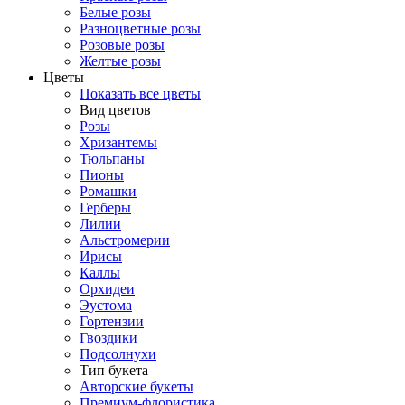
Белые розы
Разноцветные розы
Розовые розы
Желтые розы
Цветы
Показать все цветы
Вид цветов
Розы
Хризантемы
Тюльпаны
Пионы
Ромашки
Герберы
Лилии
Альстромерии
Ирисы
Каллы
Орхидеи
Эустома
Гортензии
Гвоздики
Подсолнухи
Тип букета
Авторские букеты
Премиум-флористика