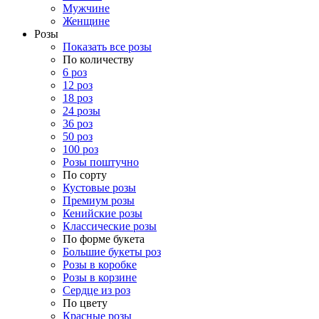
Мужчине
Женщине
Розы
Показать все розы
По количеству
6 роз
12 роз
18 роз
24 розы
36 роз
50 роз
100 роз
Розы поштучно
По сорту
Кустовые розы
Премиум розы
Кенийские розы
Классические розы
По форме букета
Большие букеты роз
Розы в коробке
Розы в корзине
Сердце из роз
По цвету
Красные розы