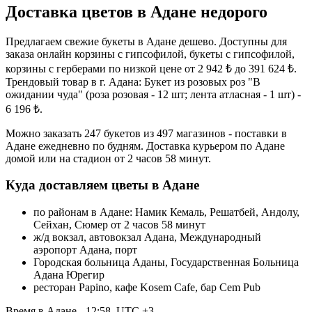
Доставка цветов в Адане недорого
Предлагаем свежие букеты в Адане дешево. Доступны для
заказа онлайн корзины с гипсофилой, букеты с гипсофилой,
корзины с герберами по низкой цене от 2 942 ₺ до 391 624 ₺.
Трендовый товар в г. Адана: Букет из розовых роз "В
ожидании чуда" (роза розовая - 12 шт; лента атласная - 1 шт) -
6 196 ₺.
Можно заказать 247 букетов из 497 магазинов - поставки в
Адане ежедневно по будням. Доставка курьером по Адане
домой или на стадион от 2 часов 58 минут.
Куда доставляем цветы в Адане
по районам в Адане: Намик Кемаль, Решатбей, Андолу,
Сейхан, Сюмер от 2 часов 58 минут
ж/д вокзал, автовокзал Адана, Международный
аэропорт Адана, порт
Городская больница Аданы, Государственная Больница
Адана Юрегир
ресторан Papino, кафе Kosem Cafe, бар Cem Pub
Время в Адане - 12:58, UTC +3.