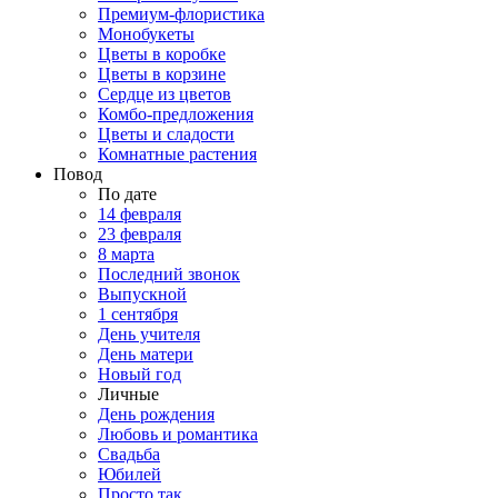
Премиум-флористика
Монобукеты
Цветы в коробке
Цветы в корзине
Сердце из цветов
Комбо-предложения
Цветы и сладости
Комнатные растения
Повод
По дате
14 февраля
23 февраля
8 марта
Последний звонок
Выпускной
1 сентября
День учителя
День матери
Новый год
Личные
День рождения
Любовь и романтика
Свадьба
Юбилей
Просто так