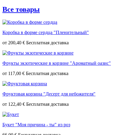
Все товары
Коробка в форме сердца "Пленительный"
от
200,40 €
Фрукты экзотические в корзине "Ароматный оазис"
от
117,00 €
Фруктовая корзина "Десерт для небожителя"
от
122,40 €
Букет "Моя причина - ты" из роз
66,00 €