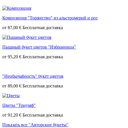
Композиция "Торжество" из альстромерий и роз
от
87,00 €
Пышный букет цветов "Избранница"
от
95,20 €
"Необычайность" букет цветов
от
89,00 €
Цветы "Триумф"
от
91,20 €
Показать все "Авторские букеты"