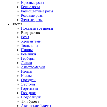
Красные розы
Белые розы
Разноцветные розы
Розовые розы
Желтые розы
Цветы
Показать все цветы
Вид цветов
Розы
Хризантемы
Тюльпаны
Пионы
Ромашки
Герберы
Лилии
Альстромерии
Ирисы
Каллы
Орхидеи
Эустома
Гортензии
Гвоздики
Подсолнухи
Тип букета
Авторские букеты