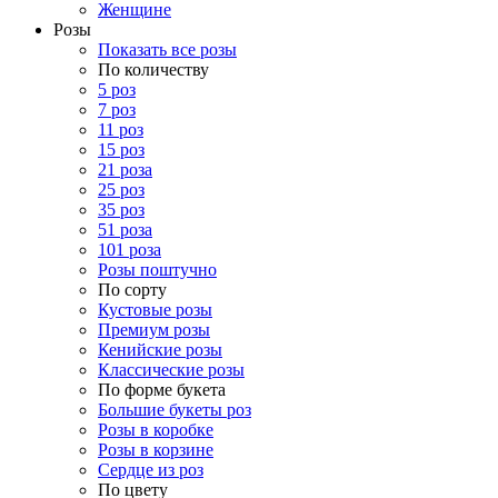
Женщине
Розы
Показать все розы
По количеству
5 роз
7 роз
11 роз
15 роз
21 роза
25 роз
35 роз
51 роза
101 роза
Розы поштучно
По сорту
Кустовые розы
Премиум розы
Кенийские розы
Классические розы
По форме букета
Большие букеты роз
Розы в коробке
Розы в корзине
Сердце из роз
По цвету