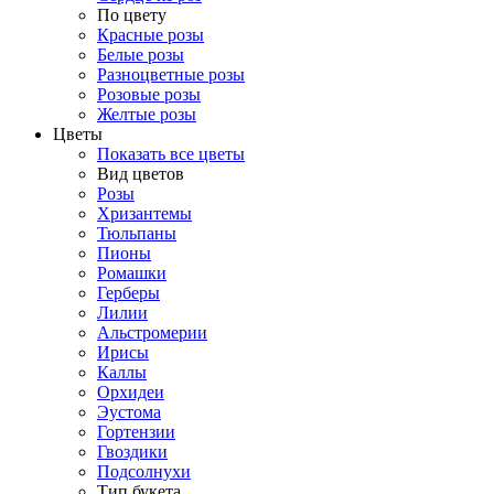
По цвету
Красные розы
Белые розы
Разноцветные розы
Розовые розы
Желтые розы
Цветы
Показать все цветы
Вид цветов
Розы
Хризантемы
Тюльпаны
Пионы
Ромашки
Герберы
Лилии
Альстромерии
Ирисы
Каллы
Орхидеи
Эустома
Гортензии
Гвоздики
Подсолнухи
Тип букета