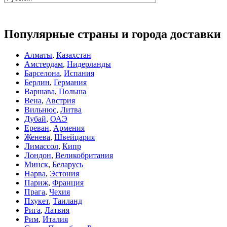
Популярные страны и города доставки
Алматы
,
Казахстан
Амстердам
,
Нидерланды
Барселона
,
Испания
Берлин
,
Германия
Варшава
,
Польша
Вена
,
Австрия
Вильнюс
,
Литва
Дубай
,
ОАЭ
Ереван
,
Армения
Женева
,
Швейцария
Лимассол
,
Кипр
Лондон
,
Великобритания
Минск
,
Беларусь
Нарва
,
Эстония
Париж
,
Франция
Прага
,
Чехия
Пхукет
,
Таиланд
Рига
,
Латвия
Рим
,
Италия