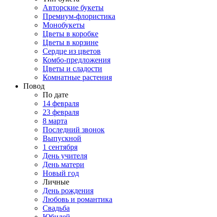
Авторские букеты
Премиум-флористика
Монобукеты
Цветы в коробке
Цветы в корзине
Сердце из цветов
Комбо-предложения
Цветы и сладости
Комнатные растения
Повод
По дате
14 февраля
23 февраля
8 марта
Последний звонок
Выпускной
1 сентября
День учителя
День матери
Новый год
Личные
День рождения
Любовь и романтика
Свадьба
Юбилей