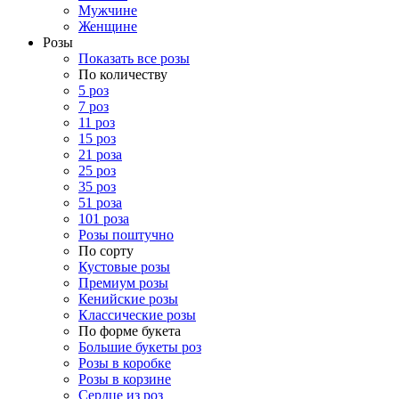
Мужчине
Женщине
Розы
Показать все розы
По количеству
5 роз
7 роз
11 роз
15 роз
21 роза
25 роз
35 роз
51 роза
101 роза
Розы поштучно
По сорту
Кустовые розы
Премиум розы
Кенийские розы
Классические розы
По форме букета
Большие букеты роз
Розы в коробке
Розы в корзине
Сердце из роз