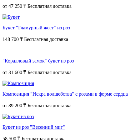
от
47 250 ₸
Букет "Гламурный жест" из роз
148 700 ₸
"Коралловый замок" букет из роз
от
31 600 ₸
Композиция "Искра волшебства" с розами в форме сердца
от
89 200 ₸
Букет из роз "Весенний миг"
58 500 ₸