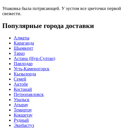
Упаковка была потрясающей. У эустом все цветочки первой
свежести.
Популярные города доставки
Алматы
Караганда
Шымкент
Тараз
Астана (Нур-Султан)
Павлодар
Усть-Каменогорск
Кызылорда
Семей
Актобе
Костанай
Петропавловск
Уральск
Атырау
Темиртау
Кокшетау
Рудный
Экибастуз