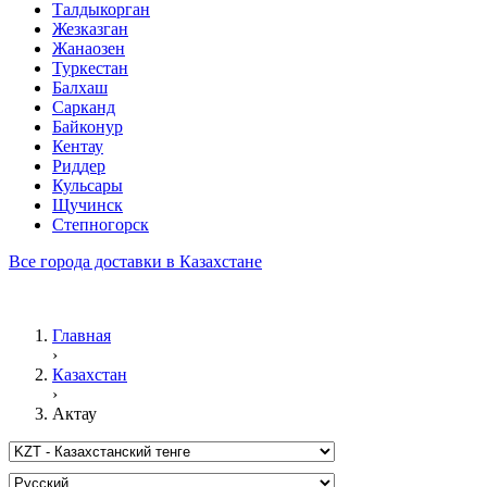
Талдыкорган
Жезказган
Жанаозен
Туркестан
Балхаш
Сарканд
Байконур
Кентау
Риддер
Кульсары
Щучинск
Степногорск
Все города доставки в Казахстане
Главная
›
Казахстан
›
Актау