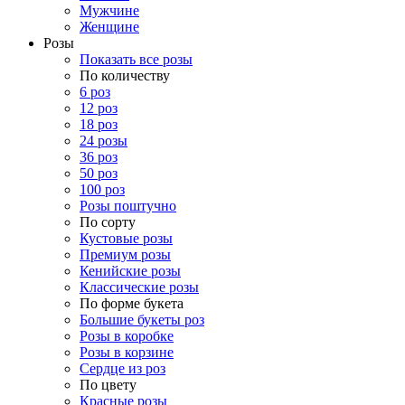
Мужчине
Женщине
Розы
Показать все розы
По количеству
6 роз
12 роз
18 роз
24 розы
36 роз
50 роз
100 роз
Розы поштучно
По сорту
Кустовые розы
Премиум розы
Кенийские розы
Классические розы
По форме букета
Большие букеты роз
Розы в коробке
Розы в корзине
Сердце из роз
По цвету
Красные розы