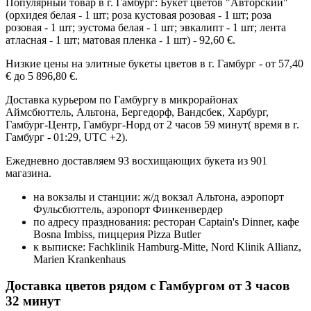
Популярный товар в г. Гамбург: Букет цветов "Авторский"
(орхидея белая - 1 шт; роза кустовая розовая - 1 шт; роза
розовая - 1 шт; эустома белая - 1 шт; эвкалипт - 1 шт; лента
атласная - 1 шт; матовая пленка - 1 шт) - 92,60 €.
Низкие цены на элитные букеты цветов в г. Гамбург - от 57,40
€ до 5 896,80 €.
Доставка курьером по Гамбургу в микрорайонах
Аймсбюттель, Альтона, Бергедорф, Вандсбек, Харбург,
Гамбург-Центр, Гамбург-Норд от 2 часов 59 минут( время в г.
Гамбург - 01:29, UTC +2).
Ежедневно доставляем 93 восхищающих букета из 901
магазина.
на вокзалы и станции: ж/д вокзал Альтона, аэропорт
Фульсбюттель, аэропорт Финкенвердер
по адресу празднования: ресторан Captain's Dinner, кафе
Bosna Imbiss, пиццерия Pizza Butler
к выписке: Fachklinik Hamburg-Mitte, Nord Klinik Allianz,
Marien Krankenhaus
Доставка цветов рядом с Гамбургом от 3 часов
32 минут