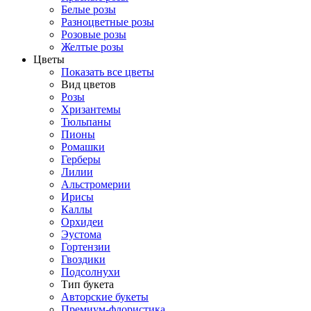
Белые розы
Разноцветные розы
Розовые розы
Желтые розы
Цветы
Показать все цветы
Вид цветов
Розы
Хризантемы
Тюльпаны
Пионы
Ромашки
Герберы
Лилии
Альстромерии
Ирисы
Каллы
Орхидеи
Эустома
Гортензии
Гвоздики
Подсолнухи
Тип букета
Авторские букеты
Премиум-флористика