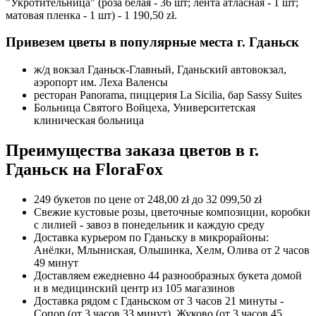
"Укротительница" (роза белая - 36 шт; лента атласная - 1 шт;
матовая пленка - 1 шт) - 1 190,50 zł.
Привезем цветы в популярные места г. Гданьск
ж/д вокзал Гданьск-Главный, Гданьский автовокзал,
аэропорт им. Леха Валенсы
ресторан Panorama, пиццерия La Sicilia, бар Sassy Suites
Больница Святого Войцеха, Университетская
клиническая больница
Преимущества заказа цветов в г.
Гданьск на FloraFox
249 букетов по цене от 248,00 zł до 32 099,50 zł
Свежие кустовые розы, цветочные композиции, коробки
с лилией - завоз в понедельник и каждую среду
Доставка курьером по Гданьску в микрорайоны:
Анёлки, Млыниская, Ольшинка, Хелм, Олива от 2 часов
49 минут
Доставляем ежедневно 44 разнообразных букета домой
и в медицинский центр из 105 магазинов
Доставка рядом с Гданьском от 3 часов 21 минуты -
Сопор (от 3 часов 33 минут), Жуково (от 3 часов 45