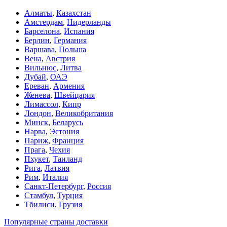
Алматы
,
Казахстан
Амстердам
,
Нидерланды
Барселона
,
Испания
Берлин
,
Германия
Варшава
,
Польша
Вена
,
Австрия
Вильнюс
,
Литва
Дубай
,
ОАЭ
Ереван
,
Армения
Женева
,
Швейцария
Лимассол
,
Кипр
Лондон
,
Великобритания
Минск
,
Беларусь
Нарва
,
Эстония
Париж
,
Франция
Прага
,
Чехия
Пхукет
,
Таиланд
Рига
,
Латвия
Рим
,
Италия
Санкт-Петербург
,
Россия
Стамбул
,
Турция
Тбилиси
,
Грузия
Популярные страны доставки