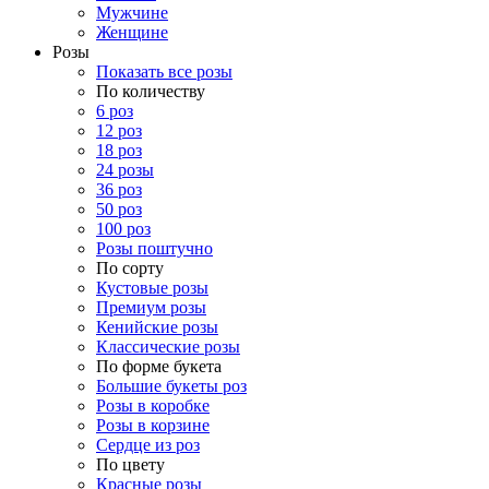
Мужчине
Женщине
Розы
Показать все розы
По количеству
6 роз
12 роз
18 роз
24 розы
36 роз
50 роз
100 роз
Розы поштучно
По сорту
Кустовые розы
Премиум розы
Кенийские розы
Классические розы
По форме букета
Большие букеты роз
Розы в коробке
Розы в корзине
Сердце из роз
По цвету
Красные розы