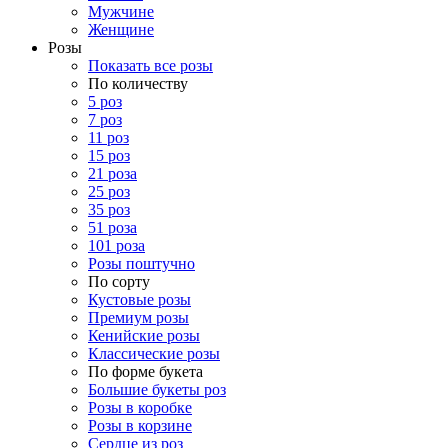
Мужчине
Женщине
Розы
Показать все розы
По количеству
5 роз
7 роз
11 роз
15 роз
21 роза
25 роз
35 роз
51 роза
101 роза
Розы поштучно
По сорту
Кустовые розы
Премиум розы
Кенийские розы
Классические розы
По форме букета
Большие букеты роз
Розы в коробке
Розы в корзине
Сердце из роз