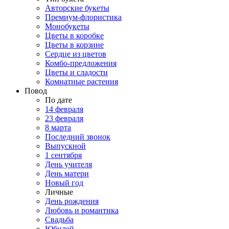
Авторские букеты
Премиум-флористика
Монобукеты
Цветы в коробке
Цветы в корзине
Сердце из цветов
Комбо-предложения
Цветы и сладости
Комнатные растения
Повод
По дате
14 февраля
23 февраля
8 марта
Последний звонок
Выпускной
1 сентября
День учителя
День матери
Новый год
Личные
День рождения
Любовь и романтика
Свадьба
Юбилей