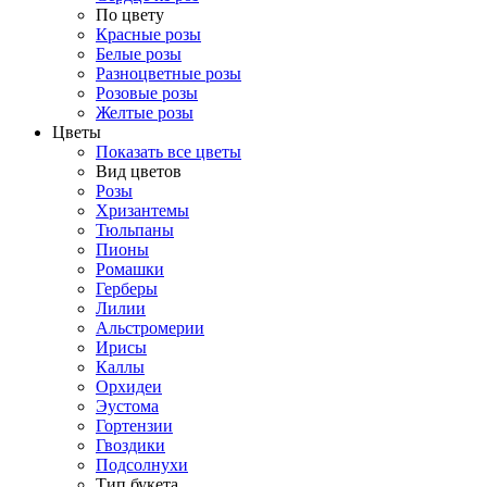
По цвету
Красные розы
Белые розы
Разноцветные розы
Розовые розы
Желтые розы
Цветы
Показать все цветы
Вид цветов
Розы
Хризантемы
Тюльпаны
Пионы
Ромашки
Герберы
Лилии
Альстромерии
Ирисы
Каллы
Орхидеи
Эустома
Гортензии
Гвоздики
Подсолнухи
Тип букета