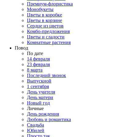
Премиум-флористика
Монобукеты
Цветы в коробке
Цветы в корзине
Сердце из цветов
Комбо-предложения
Цветы и сладости
Комнатные растения
Повод
По дате
14 февраля
23 февраля
8 марта
Последний звонок
Выпускной
1 сентября
День учителя
День матери
Новый год
Личные
День рождения
Любовь и романтика
Свадьба
Юбилей
Просто так