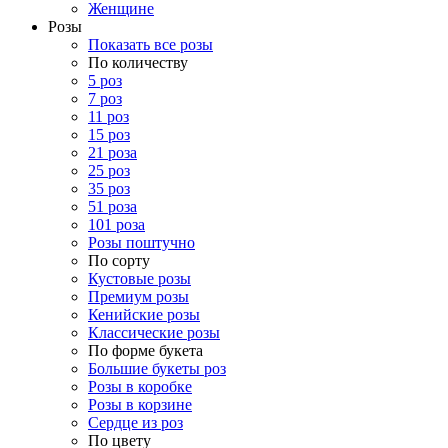
Женщине
Розы
Показать все розы
По количеству
5 роз
7 роз
11 роз
15 роз
21 роза
25 роз
35 роз
51 роза
101 роза
Розы поштучно
По сорту
Кустовые розы
Премиум розы
Кенийские розы
Классические розы
По форме букета
Большие букеты роз
Розы в коробке
Розы в корзине
Сердце из роз
По цвету