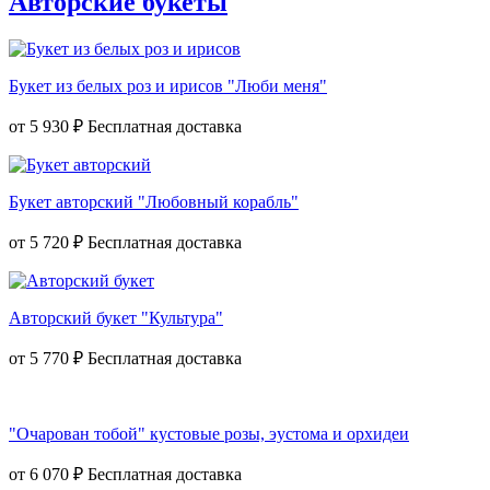
Авторские букеты
Букет из белых роз и ирисов "Люби меня"
от
5 930 ₽
Букет авторский "Любовный корабль"
от
5 720 ₽
Авторский букет "Культура"
от
5 770 ₽
"Очарован тобой" кустовые розы, эустома и орхидеи
от
6 070 ₽