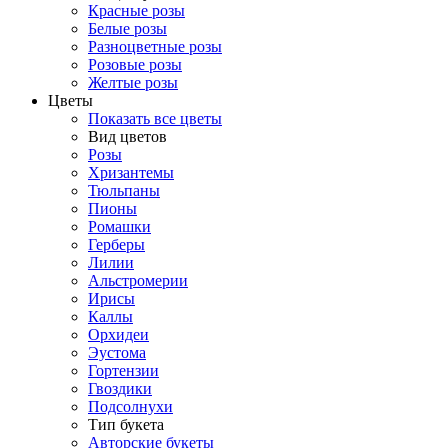
Красные розы
Белые розы
Разноцветные розы
Розовые розы
Желтые розы
Цветы
Показать все цветы
Вид цветов
Розы
Хризантемы
Тюльпаны
Пионы
Ромашки
Герберы
Лилии
Альстромерии
Ирисы
Каллы
Орхидеи
Эустома
Гортензии
Гвоздики
Подсолнухи
Тип букета
Авторские букеты