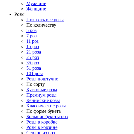
Мужчине
Женщине
Розы
Показать все розы
По количеству
5 роз
7 роз
11 роз
15 роз
21 роза
25 роз
35 роз
51 роза
101 роза
Розы поштучно
По сорту
Кустовые розы
Премиум розы
Кенийские розы
Классические розы
По форме букета
Большие букеты роз
Розы в коробке
Розы в корзине
Сердце из роз