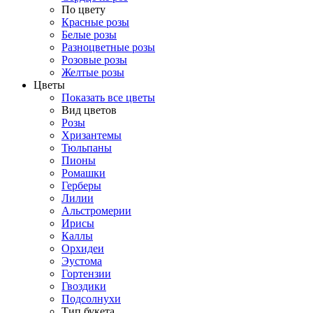
По цвету
Красные розы
Белые розы
Разноцветные розы
Розовые розы
Желтые розы
Цветы
Показать все цветы
Вид цветов
Розы
Хризантемы
Тюльпаны
Пионы
Ромашки
Герберы
Лилии
Альстромерии
Ирисы
Каллы
Орхидеи
Эустома
Гортензии
Гвоздики
Подсолнухи
Тип букета