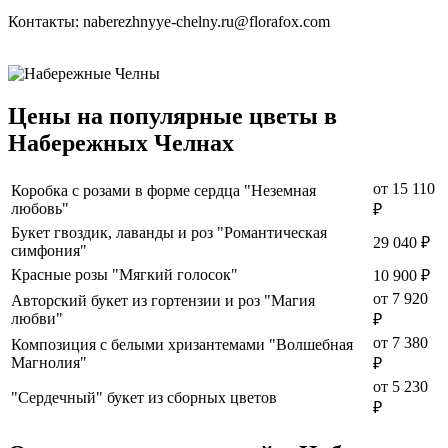
Контакты: naberezhnyye-chelny.ru@florafox.com
Цены на популярные цветы в
Набережных Челнах
от
15 110
Коробка с розами в форме сердца "Неземная
любовь"
₽
Букет гвоздик, лаванды и роз "Романтическая
29 040 ₽
симфония"
Красные розы "Мягкий голосок"
10 900 ₽
от
7 920
Авторский букет из гортензии и роз "Магия
любви"
₽
от
7 380
Композиция с белыми хризантемами "Волшебная
Магнолия"
₽
от
5 230
"Сердечный" букет из сборных цветов
₽