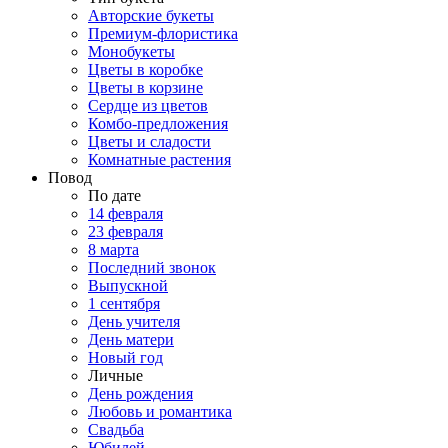
Авторские букеты
Премиум-флористика
Монобукеты
Цветы в коробке
Цветы в корзине
Сердце из цветов
Комбо-предложения
Цветы и сладости
Комнатные растения
Повод
По дате
14 февраля
23 февраля
8 марта
Последний звонок
Выпускной
1 сентября
День учителя
День матери
Новый год
Личные
День рождения
Любовь и романтика
Свадьба
Юбилей