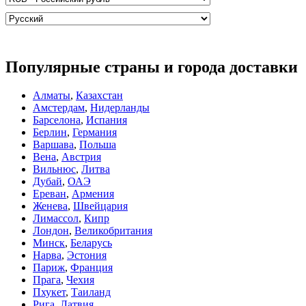
Популярные страны и города доставки
Алматы
,
Казахстан
Амстердам
,
Нидерланды
Барселона
,
Испания
Берлин
,
Германия
Варшава
,
Польша
Вена
,
Австрия
Вильнюс
,
Литва
Дубай
,
ОАЭ
Ереван
,
Армения
Женева
,
Швейцария
Лимассол
,
Кипр
Лондон
,
Великобритания
Минск
,
Беларусь
Нарва
,
Эстония
Париж
,
Франция
Прага
,
Чехия
Пхукет
,
Таиланд
Рига
,
Латвия