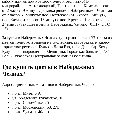
работу или на дом круглосуточно и бесплатно! В
микрорайоны: Автозаводский, Центральный, Комсомольский
от 2 часов 19 минут. Доставка рядом с Набережными Челнами
от 2 часов 51 минуты: пос. Нефтебаза (от 3 часов 3 минут),
пос. Кама (от 3 часов 15 минут), пос. Круглое Поле (от 3 часов
27 минут)(текущее время в Набережных Челнах - 01:17, UTC
+3).
За сутки в Набережных Челнах курьер доставляет 53 заказа из
цветов точно ко времени на: ж/д вокзал, автовокзал; к адресу
торжества: ресторан Бульвар Дежа Вю, кафе Дача, бар Хочу и
Буду; на выздоровление: Медицина, Городская больница №5,
ГАУЗ Тукаевская Центральная районная больница.
Где купить цветы в Набережных
Челнах?
Адреса цветочных магазинов в Набережных Челнах
пр-кт Мира, 6 А
ул. Академика Рубаненко, 10
пр-кт Сююмбике, 25
пр-кт Московский, 53, 27б
пр-кт Чулман, 40/11а