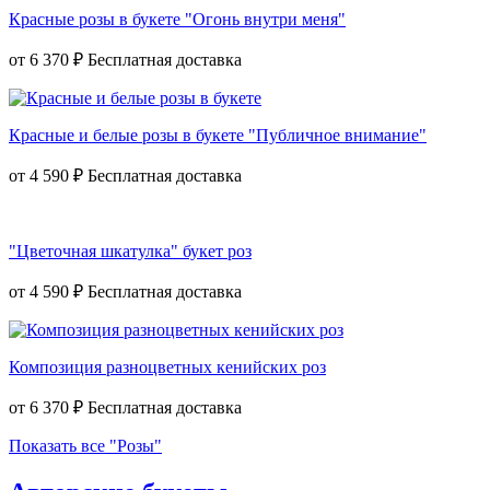
Красные розы в букете "Огонь внутри меня"
от
6 370 ₽
Красные и белые розы в букете "Публичное внимание"
от
4 590 ₽
"Цветочная шкатулка" букет роз
от
4 590 ₽
Композиция разноцветных кенийских роз
от
6 370 ₽
Показать все "Розы"