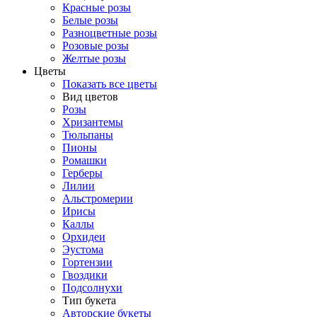
Красные розы
Белые розы
Разноцветные розы
Розовые розы
Желтые розы
Цветы
Показать все цветы
Вид цветов
Розы
Хризантемы
Тюльпаны
Пионы
Ромашки
Герберы
Лилии
Альстромерии
Ирисы
Каллы
Орхидеи
Эустома
Гортензии
Гвоздики
Подсолнухи
Тип букета
Авторские букеты