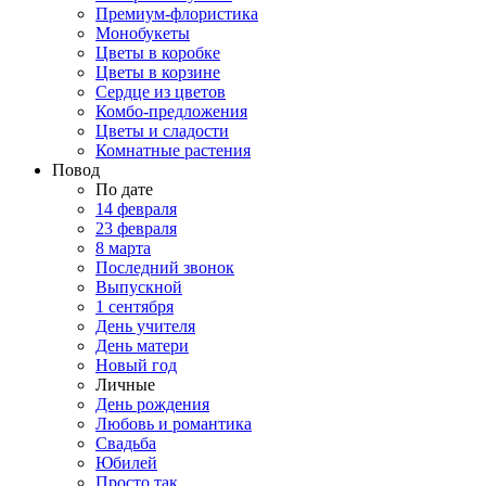
Премиум-флористика
Монобукеты
Цветы в коробке
Цветы в корзине
Сердце из цветов
Комбо-предложения
Цветы и сладости
Комнатные растения
Повод
По дате
14 февраля
23 февраля
8 марта
Последний звонок
Выпускной
1 сентября
День учителя
День матери
Новый год
Личные
День рождения
Любовь и романтика
Свадьба
Юбилей
Просто так