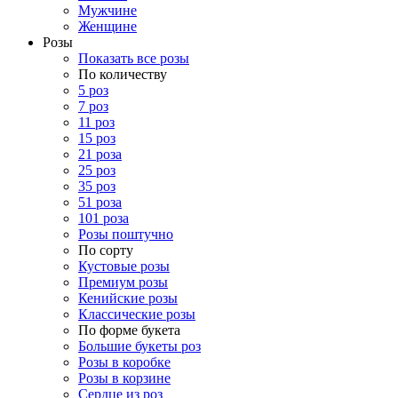
Мужчине
Женщине
Розы
Показать все розы
По количеству
5 роз
7 роз
11 роз
15 роз
21 роза
25 роз
35 роз
51 роза
101 роза
Розы поштучно
По сорту
Кустовые розы
Премиум розы
Кенийские розы
Классические розы
По форме букета
Большие букеты роз
Розы в коробке
Розы в корзине
Сердце из роз