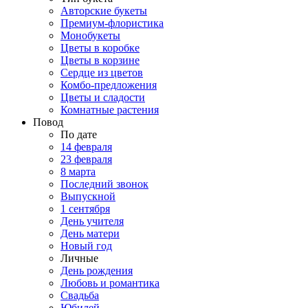
Авторские букеты
Премиум-флористика
Монобукеты
Цветы в коробке
Цветы в корзине
Сердце из цветов
Комбо-предложения
Цветы и сладости
Комнатные растения
Повод
По дате
14 февраля
23 февраля
8 марта
Последний звонок
Выпускной
1 сентября
День учителя
День матери
Новый год
Личные
День рождения
Любовь и романтика
Свадьба
Юбилей