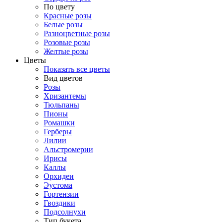
По цвету
Красные розы
Белые розы
Разноцветные розы
Розовые розы
Желтые розы
Цветы
Показать все цветы
Вид цветов
Розы
Хризантемы
Тюльпаны
Пионы
Ромашки
Герберы
Лилии
Альстромерии
Ирисы
Каллы
Орхидеи
Эустома
Гортензии
Гвоздики
Подсолнухи
Тип букета