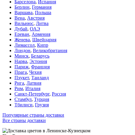
Барселона
,
Испания
Берлин
,
Германия
Варшава
,
Польша
Вена
,
Австрия
Вильнюс
,
Литва
Дубай
,
ОАЭ
Ереван
,
Армения
Женева
,
Швейцария
Лимассол
,
Кипр
Лондон
,
Великобритания
Минск
,
Беларусь
Нарва
,
Эстония
Париж
,
Франция
Прага
,
Чехия
Пхукет
,
Таиланд
Рига
,
Латвия
Рим
,
Италия
Санкт-Петербург
,
Россия
Стамбул
,
Турция
Тбилиси
,
Грузия
Популярные страны доставки
Все страны доставки