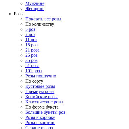
Мужчине
Женщине
Розы
Показать все розы
По количеству
5 роз
7 роз
11 роз
15 роз
21 роза
25 роз
35 роз
51 роза
101 роза
Розы поштучно
По сорту
Кустовые розы
Премиум розы
Кенийские розы
Классические розы
По форме букета
Большие букеты роз
Розы в коробке
Розы в корзине
Сердце из роз