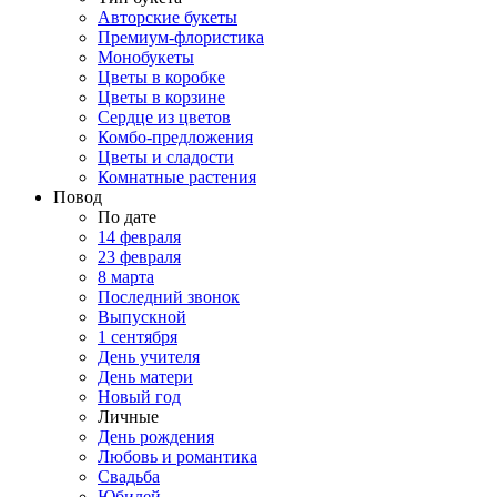
Авторские букеты
Премиум-флористика
Монобукеты
Цветы в коробке
Цветы в корзине
Сердце из цветов
Комбо-предложения
Цветы и сладости
Комнатные растения
Повод
По дате
14 февраля
23 февраля
8 марта
Последний звонок
Выпускной
1 сентября
День учителя
День матери
Новый год
Личные
День рождения
Любовь и романтика
Свадьба
Юбилей