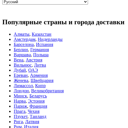
Популярные страны и города доставки
Алматы
,
Казахстан
Амстердам
,
Нидерланды
Барселона
,
Испания
Берлин
,
Германия
Варшава
,
Польша
Вена
,
Австрия
Вильнюс
,
Литва
Дубай
,
ОАЭ
Ереван
,
Армения
Женева
,
Швейцария
Лимассол
,
Кипр
Лондон
,
Великобритания
Минск
,
Беларусь
Нарва
,
Эстония
Париж
,
Франция
Прага
,
Чехия
Пхукет
,
Таиланд
Рига
,
Латвия
Рим
,
Италия