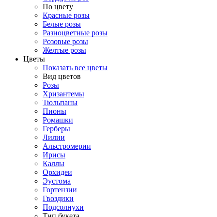
По цвету
Красные розы
Белые розы
Разноцветные розы
Розовые розы
Желтые розы
Цветы
Показать все цветы
Вид цветов
Розы
Хризантемы
Тюльпаны
Пионы
Ромашки
Герберы
Лилии
Альстромерии
Ирисы
Каллы
Орхидеи
Эустома
Гортензии
Гвоздики
Подсолнухи
Тип букета