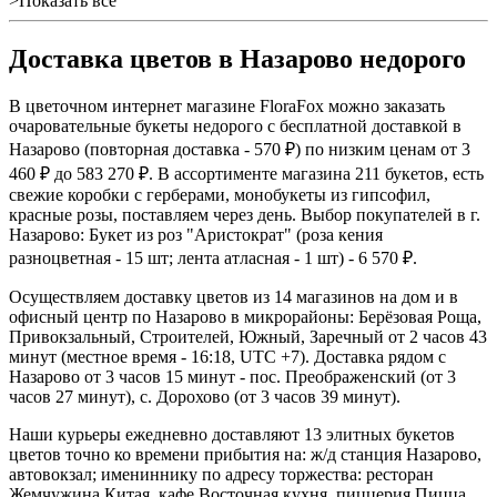
>Показать все
Доставка цветов в Назарово недорого
В цветочном интернет магазине FloraFox можно заказать
очаровательные букеты недорого с бесплатной доставкой в
Назарово (повторная доставка - 570 ₽) по низким ценам от 3
460 ₽ до 583 270 ₽. В ассортименте магазина 211 букетов, есть
свежие коробки с герберами, монобукеты из гипсофил,
красные розы, поставляем через день. Выбор покупателей в г.
Назарово: Букет из роз "Аристократ" (роза кения
разноцветная - 15 шт; лента атласная - 1 шт) - 6 570 ₽.
Осуществляем доставку цветов из 14 магазинов на дом и в
офисный центр по Назарово в микрорайоны: Берёзовая Роща,
Привокзальный, Строителей, Южный, Заречный от 2 часов 43
минут (местное время - 16:18, UTC +7). Доставка рядом с
Назарово от 3 часов 15 минут - пос. Преображенский (от 3
часов 27 минут), с. Дорохово (от 3 часов 39 минут).
Наши курьеры ежедневно доставляют 13 элитных букетов
цветов точно ко времени прибытия на: ж/д станция Назарово,
автовокзал; имениннику по адресу торжества: ресторан
Жемчужина Китая, кафе Восточная кухня, пиццерия Пицца