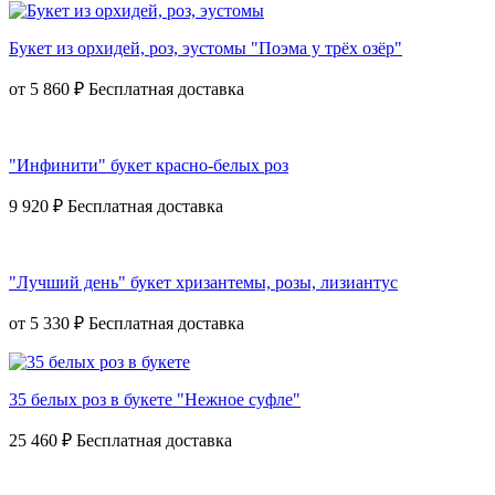
Букет из орхидей, роз, эустомы "Поэма у трёх озёр"
от
5 860 ₽
"Инфинити" букет красно-белых роз
9 920 ₽
"Лучший день" букет хризантемы, розы, лизиантус
от
5 330 ₽
35 белых роз в букете "Нежное суфле"
25 460 ₽