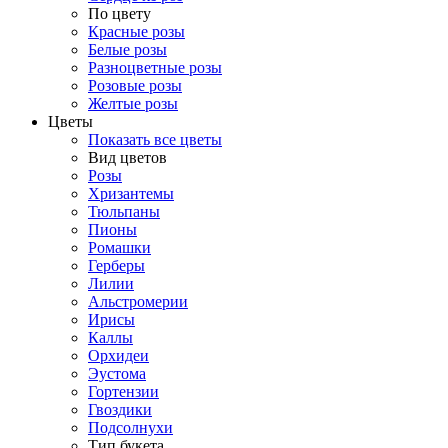
По цвету
Красные розы
Белые розы
Разноцветные розы
Розовые розы
Желтые розы
Цветы
Показать все цветы
Вид цветов
Розы
Хризантемы
Тюльпаны
Пионы
Ромашки
Герберы
Лилии
Альстромерии
Ирисы
Каллы
Орхидеи
Эустома
Гортензии
Гвоздики
Подсолнухи
Тип букета