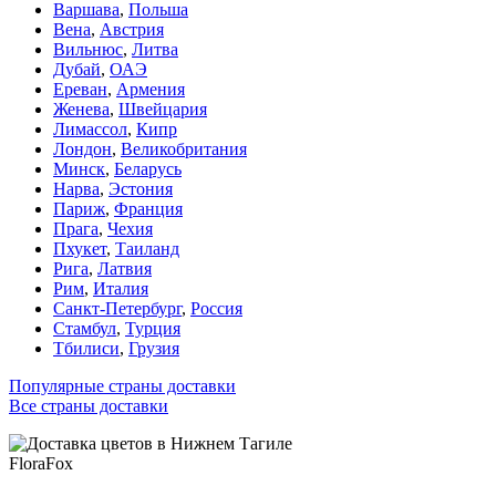
Варшава
,
Польша
Вена
,
Австрия
Вильнюс
,
Литва
Дубай
,
ОАЭ
Ереван
,
Армения
Женева
,
Швейцария
Лимассол
,
Кипр
Лондон
,
Великобритания
Минск
,
Беларусь
Нарва
,
Эстония
Париж
,
Франция
Прага
,
Чехия
Пхукет
,
Таиланд
Рига
,
Латвия
Рим
,
Италия
Санкт-Петербург
,
Россия
Стамбул
,
Турция
Тбилиси
,
Грузия
Популярные страны доставки
Все страны доставки
FloraFox