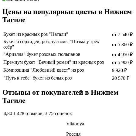
Цены на популярные цветы в Нижнем
Тагиле
Букет из красных роз "Натали"
от
7 540 ₽
Букет из орхидей, роз, эустомы "Поэма у трёх
от
5 860 ₽
озёр"
"Ариэлла" букет розовых тюльпанов
от
4 950 ₽
Премиум букет "Вечный роман" из красных роз
от
5 900 ₽
Композиция "Любовный квест" из роз
9 920 ₽
"Путь к тебе" букет из белых роз
20 570 ₽
Отзывы от покупателей в Нижнем
Тагиле
4,80
1 428 отзывов, 3 756 оценок
Viktoriya
Россия