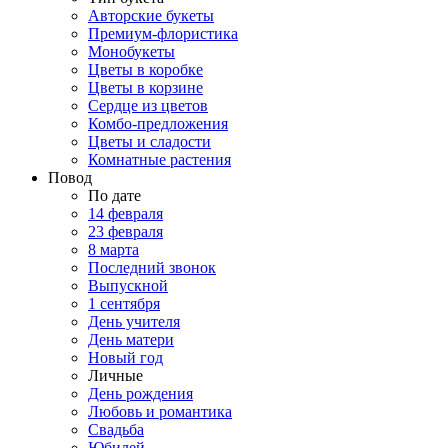
Авторские букеты
Премиум-флористика
Монобукеты
Цветы в коробке
Цветы в корзине
Сердце из цветов
Комбо-предложения
Цветы и сладости
Комнатные растения
Повод
По дате
14 февраля
23 февраля
8 марта
Последний звонок
Выпускной
1 сентября
День учителя
День матери
Новый год
Личные
День рождения
Любовь и романтика
Свадьба
Юбилей