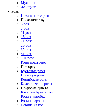
Мужчине
Женщине
Розы
Показать все розы
По количеству
5 роз
7 роз
11 роз
15 роз
21 роза
25 роз
35 роз
51 роза
101 роза
Розы поштучно
По сорту
Кустовые розы
Премиум розы
Кенийские розы
Классические розы
По форме букета
Большие букеты роз
Розы в коробке
Розы в корзине
Сердце из роз