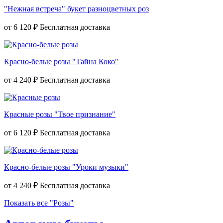
"Нежная встреча" букет разноцветных роз
от
6 120 ₽
Красно-белые розы "Тайна Коко"
от
4 240 ₽
Красные розы "Твое признание"
от
6 120 ₽
Красно-белые розы "Уроки музыки"
от
4 240 ₽
Показать все "Розы"