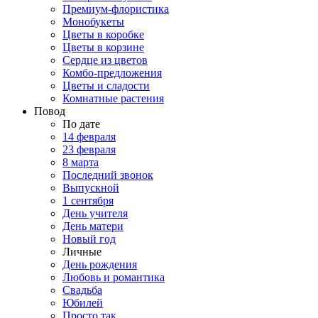
Премиум-флористика
Монобукеты
Цветы в коробке
Цветы в корзине
Сердце из цветов
Комбо-предложения
Цветы и сладости
Комнатные растения
Повод
По дате
14 февраля
23 февраля
8 марта
Последний звонок
Выпускной
1 сентября
День учителя
День матери
Новый год
Личные
День рождения
Любовь и романтика
Свадьба
Юбилей
Просто так