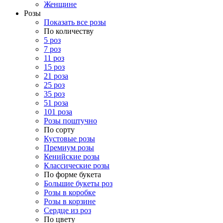
Женщине
Розы
Показать все розы
По количеству
5 роз
7 роз
11 роз
15 роз
21 роза
25 роз
35 роз
51 роза
101 роза
Розы поштучно
По сорту
Кустовые розы
Премиум розы
Кенийские розы
Классические розы
По форме букета
Большие букеты роз
Розы в коробке
Розы в корзине
Сердце из роз
По цвету