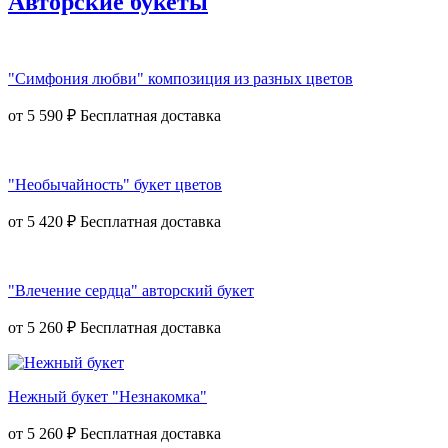
Авторские букеты
"Симфония любви" композиция из разных цветов
от
5 590 ₽
"Необычайность" букет цветов
от
5 420 ₽
"Влечение сердца" авторский букет
от
5 260 ₽
Нежный букет "Незнакомка"
от
5 260 ₽