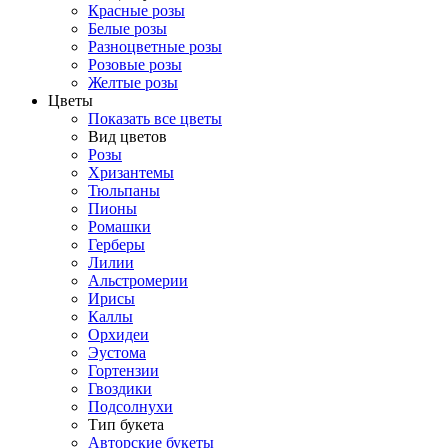
Красные розы
Белые розы
Разноцветные розы
Розовые розы
Желтые розы
Цветы
Показать все цветы
Вид цветов
Розы
Хризантемы
Тюльпаны
Пионы
Ромашки
Герберы
Лилии
Альстромерии
Ирисы
Каллы
Орхидеи
Эустома
Гортензии
Гвоздики
Подсолнухи
Тип букета
Авторские букеты