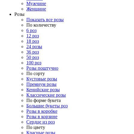
Мужчине
Женщине
Розы
Показать все розы
По количеству
6 роз
12 роз
18 роз
24 розы
36 роз
50 роз
100 роз
Розы поштучно
По сорту
Кустовые розы
Премиум розы
Кенийские розы
Классические розы
По форме букета
Большие букеты роз
Розы в коробке
Розы в корзине
Сердце из роз
По цвету
Красные розы