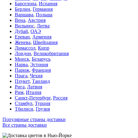
Барселона
,
Испания
Берлин
,
Германия
Варшава
,
Польша
Вена
,
Австрия
Вильнюс
,
Литва
Дубай
,
ОАЭ
Ереван
,
Армения
Женева
,
Швейцария
Лимассол
,
Кипр
Лондон
,
Великобритания
Минск
,
Беларусь
Нарва
,
Эстония
Париж
,
Франция
Прага
,
Чехия
Пхукет
,
Таиланд
Рига
,
Латвия
Рим
,
Италия
Санкт-Петербург
,
Россия
Стамбул
,
Турция
Тбилиси
,
Грузия
Популярные страны доставки
Все страны доставки