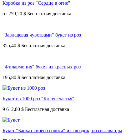
Коробка из роз "Сердце в огне"
от
259,20 $
"Завладевая чувствами" букет из роз
355,40 $
"Филармония" букет из красных роз
195,80 $
Букет из 1000 роз "Ключ счастья"
9 612,80 $
Букет "Бархат твоего голоса" из гвоздик, роз и лаванды