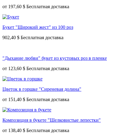
от
197,60 $
Букет "Широкий жест" из 100 роз
902,40 $
"Дыхание любви" букет из кустовых роз в пленке
от
123,60 $
Цветок в горшке "Сиреневая долина"
от
151,40 $
Композиция в букете "Шелковистые лепестки"
от
138,40 $