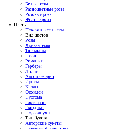
Белые розы
Разноцветные розы
Розовые розы
Желтые розы
Цветы
Показать все цветы
Вид цветов
Розы
Хризантемы
Тюльпаны
Пионы
Ромашки
Герберы
Лилии
Альстромерии
Ирисы
Каллы
Орхидеи
Эустома
Гортензии
Гвоздики
Подсолнухи
Тип букета
Авторские букеты
Премиум-флористика