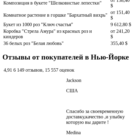
от
138,40
Композиция в букете "Шелковистые лепестки"
$
от
151,40
Комнатное растение в горшке "Бархатный вихрь"
$
Букет из 1000 роз "Ключ счастья"
9 612,80 $
Коробка "Стрела Амура" из красных роз и
от
241,20
киндеров
$
36 белых роз "Белая любовь"
355,40 $
Отзывы от покупателей в Нью-Йорке
4,91
6 149 отзывов, 15 557 оценок
Jackson
США
Спасибо за своевременную
доставку,качество ,и улыбку
которую вы дарите !
Medina