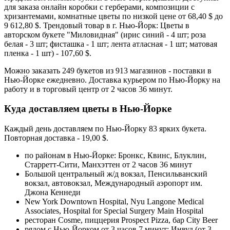
для заказа онлайн коробки с герберами, композиции с
хризантемами, комнатные цветы по низкой цене от 68,40 $ до
9 612,80 $. Трендовый товар в г. Нью-Йорк: Цветы в
авторском букете "Миловидная" (ирис синий - 4 шт; роза
белая - 3 шт; фисташка - 1 шт; лента атласная - 1 шт; матовая
пленка - 1 шт) - 107,60 $.
Можно заказать 249 букетов из 913 магазинов - поставки в
Нью-Йорке ежедневно. Доставка курьером по Нью-Йорку на
работу и в торговый центр от 2 часов 36 минут.
Куда доставляем цветы в Нью-Йорке
Каждый день доставляем по Нью-Йорку 83 ярких букета.
Повторная доставка - 19,00 $.
по районам в Нью-Йорке: Бронкс, Квинс, Блуклин,
Старретт-Сити, Манхэттен от 2 часов 36 минут
Большой центральный ж/д вокзал, Пенсильванский
вокзал, автовокзал, Международный аэропорт им.
Джона Кеннеди
New York Downtown Hospital, Nyu Langone Medical
Associates, Hospital for Special Surgery Main Hospital
ресторан Cosme, пиццерия Prospect Pizza, бар City Beer
рядом с Нью-Йорком от 3 часов 7 минут: Инвуд (от 3