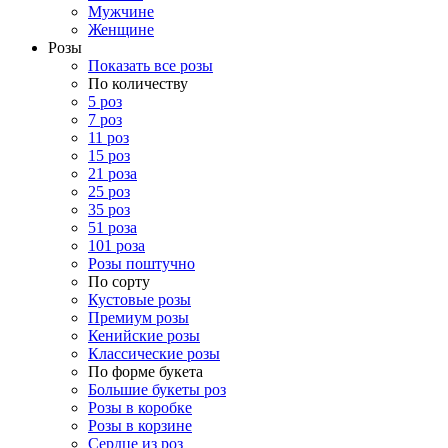
Мужчине
Женщине
Розы
Показать все розы
По количеству
5 роз
7 роз
11 роз
15 роз
21 роза
25 роз
35 роз
51 роза
101 роза
Розы поштучно
По сорту
Кустовые розы
Премиум розы
Кенийские розы
Классические розы
По форме букета
Большие букеты роз
Розы в коробке
Розы в корзине
Сердце из роз