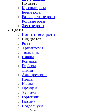
По цвету
Красные розы
Белые розы
Разноцветные розы
Розовые розы
Желтые розы
Цветы
Показать все цветы
Вид цветов
Розы
Хризантемы
Тюльпаны
Пионы
Ромашки
Герберы
Лилии
Альстромерии
Ирисы
Каллы
Орхидеи
Эустома
Гортензии
Гвоздики
Подсолнухи
Тип букета