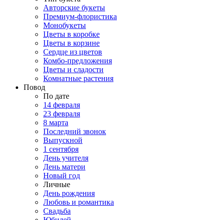
Авторские букеты
Премиум-флористика
Монобукеты
Цветы в коробке
Цветы в корзине
Сердце из цветов
Комбо-предложения
Цветы и сладости
Комнатные растения
Повод
По дате
14 февраля
23 февраля
8 марта
Последний звонок
Выпускной
1 сентября
День учителя
День матери
Новый год
Личные
День рождения
Любовь и романтика
Свадьба
Юбилей