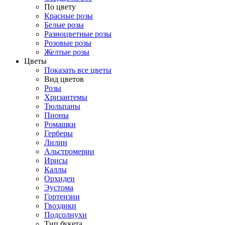
По цвету
Красные розы
Белые розы
Разноцветные розы
Розовые розы
Желтые розы
Цветы
Показать все цветы
Вид цветов
Розы
Хризантемы
Тюльпаны
Пионы
Ромашки
Герберы
Лилии
Альстромерии
Ирисы
Каллы
Орхидеи
Эустома
Гортензии
Гвоздики
Подсолнухи
Тип букета