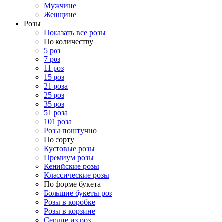
Мужчине
Женщине
Розы
Показать все розы
По количеству
5 роз
7 роз
11 роз
15 роз
21 роза
25 роз
35 роз
51 роза
101 роза
Розы поштучно
По сорту
Кустовые розы
Премиум розы
Кенийские розы
Классические розы
По форме букета
Большие букеты роз
Розы в коробке
Розы в корзине
Сердце из роз