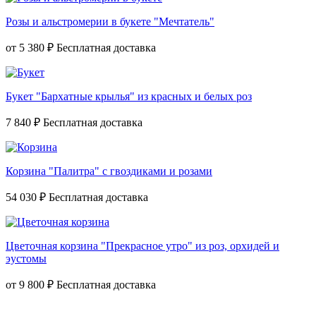
Розы и альстромерии в букете "Мечтатель"
от
5 380 ₽
Букет "Бархатные крылья" из красных и белых роз
7 840 ₽
Корзина "Палитра" с гвоздиками и розами
54 030 ₽
Цветочная корзина "Прекрасное утро" из роз, орхидей и
эустомы
от
9 800 ₽