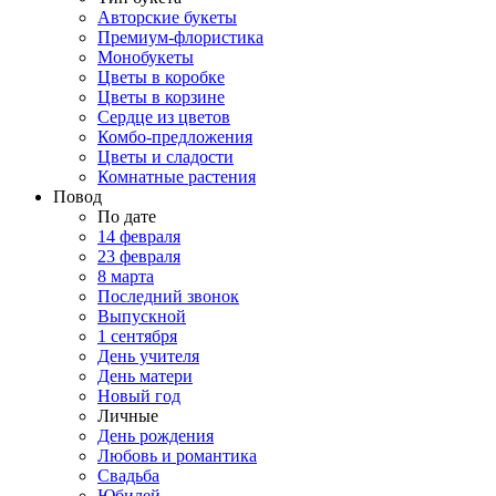
Авторские букеты
Премиум-флористика
Монобукеты
Цветы в коробке
Цветы в корзине
Сердце из цветов
Комбо-предложения
Цветы и сладости
Комнатные растения
Повод
По дате
14 февраля
23 февраля
8 марта
Последний звонок
Выпускной
1 сентября
День учителя
День матери
Новый год
Личные
День рождения
Любовь и романтика
Свадьба
Юбилей