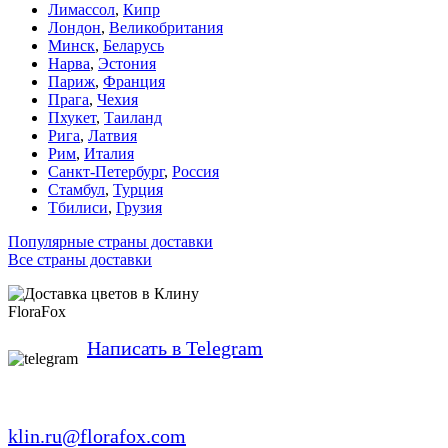
Лимассол
,
Кипр
Лондон
,
Великобритания
Минск
,
Беларусь
Нарва
,
Эстония
Париж
,
Франция
Прага
,
Чехия
Пхукет
,
Таиланд
Рига
,
Латвия
Рим
,
Италия
Санкт-Петербург
,
Россия
Стамбул
,
Турция
Тбилиси
,
Грузия
Популярные страны доставки
Все страны доставки
FloraFox
Написать в Telegram
klin.ru@florafox.com