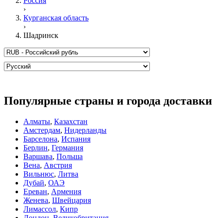
Россия
›
Курганская область
›
Шадринск
Популярные страны и города доставки
Алматы
,
Казахстан
Амстердам
,
Нидерланды
Барселона
,
Испания
Берлин
,
Германия
Варшава
,
Польша
Вена
,
Австрия
Вильнюс
,
Литва
Дубай
,
ОАЭ
Ереван
,
Армения
Женева
,
Швейцария
Лимассол
,
Кипр
Лондон
,
Великобритания