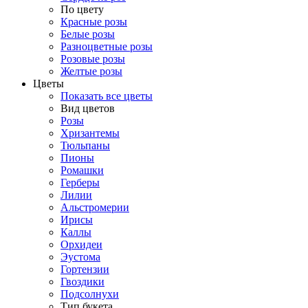
По цвету
Красные розы
Белые розы
Разноцветные розы
Розовые розы
Желтые розы
Цветы
Показать все цветы
Вид цветов
Розы
Хризантемы
Тюльпаны
Пионы
Ромашки
Герберы
Лилии
Альстромерии
Ирисы
Каллы
Орхидеи
Эустома
Гортензии
Гвоздики
Подсолнухи
Тип букета