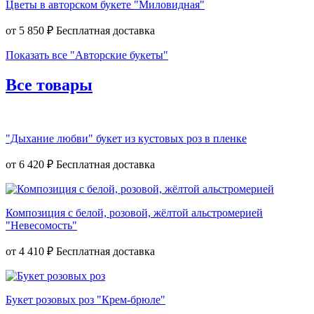
Цветы в авторском букете "Миловидная"
от
5 850 ₽
Показать все "Авторские букеты"
Все товары
"Дыхание любви" букет из кустовых роз в пленке
от
6 420 ₽
Композиция с белой, розовой, жёлтой альстромерией
"Невесомость"
от
4 410 ₽
Букет розовых роз "Крем-брюле"