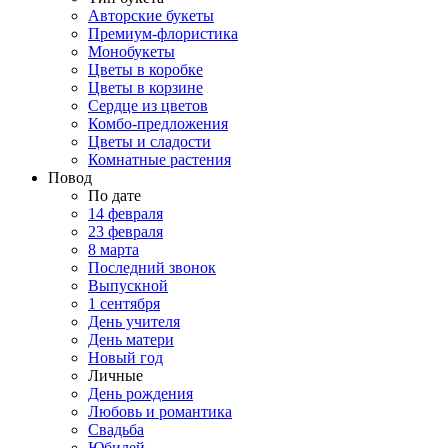
Авторские букеты
Премиум-флористика
Монобукеты
Цветы в коробке
Цветы в корзине
Сердце из цветов
Комбо-предложения
Цветы и сладости
Комнатные растения
Повод
По дате
14 февраля
23 февраля
8 марта
Последний звонок
Выпускной
1 сентября
День учителя
День матери
Новый год
Личные
День рождения
Любовь и романтика
Свадьба
Юбилей