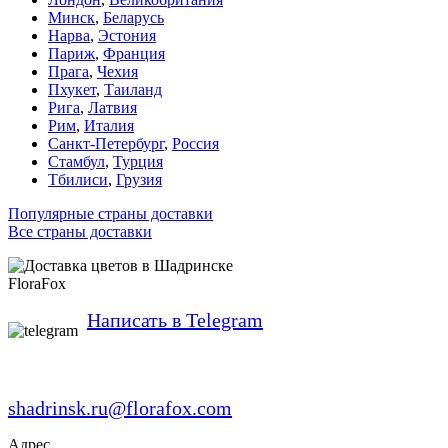
Минск
,
Беларусь
Нарва
,
Эстония
Париж
,
Франция
Прага
,
Чехия
Пхукет
,
Таиланд
Рига
,
Латвия
Рим
,
Италия
Санкт-Петербург
,
Россия
Стамбул
,
Турция
Тбилиси
,
Грузия
Популярные страны доставки
Все страны доставки
FloraFox
Написать в Telegram
shadrinsk.ru@florafox.com
Адрес