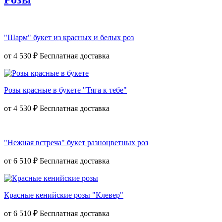
"Шарм" букет из красных и белых роз
от
4 530 ₽
Розы красные в букете "Тяга к тебе"
от
4 530 ₽
"Нежная встреча" букет разноцветных роз
от
6 510 ₽
Красные кенийские розы "Клевер"
от
6 510 ₽