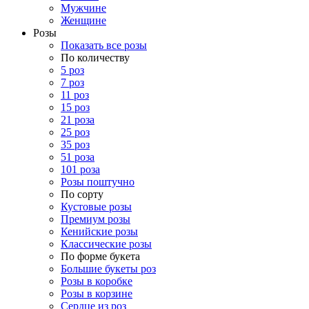
Мужчине
Женщине
Розы
Показать все розы
По количеству
5 роз
7 роз
11 роз
15 роз
21 роза
25 роз
35 роз
51 роза
101 роза
Розы поштучно
По сорту
Кустовые розы
Премиум розы
Кенийские розы
Классические розы
По форме букета
Большие букеты роз
Розы в коробке
Розы в корзине
Сердце из роз